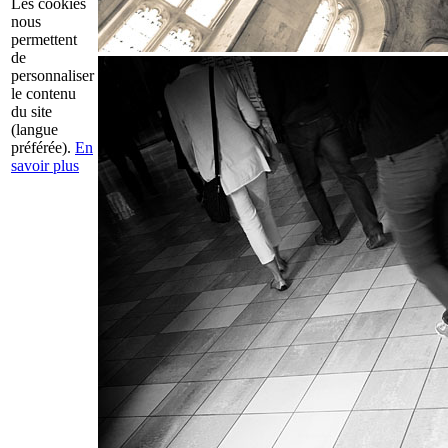
Les cookies
nous
permettent
de
personnaliser
le contenu
du site
(langue
préférée).
En
savoir plus