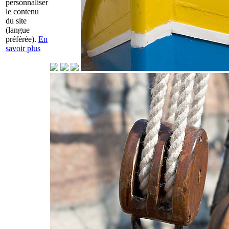
personnaliser
le contenu
du site
(langue
préférée).
En
savoir plus